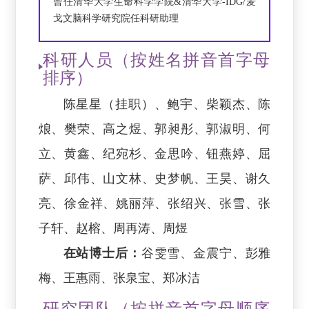
曾任清华大学生命科学学院&清华大学-IDG/麦
戈文脑科学研究院任科研助理
科研人员（按姓名拼音首字母
排序）
陈星星（挂职）、鲍宇、柴颖杰、陈
烺、樊荣、高之煜、郭昶彤、郭淑明、何
立、黄鑫、纪宛杉、金思吟、钮燕婷、屈
萨、邱伟、山文林、史梦帆、王昊、谢久
亮、徐金祥、姚丽萍、张绍兴、张雪、张
子轩、赵榕、周再涛、周煜
在站博士后：
谷雯雪、金震宁、彭雅
梅、王惠雨、张泉宝、郑冰洁
研究团队（按拼音首字母顺序